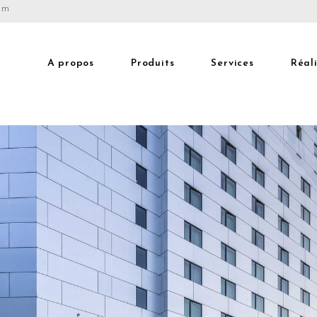
com
A propos
Produits
Services
Réal