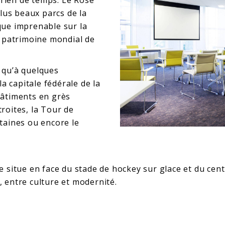
 rien de temps. Le Rose
lus beaux parcs de la
ique imprenable sur la
au patrimoine mondial de
s qu’à quelques
a capitale fédérale de la
 bâtiments en grès
troites, la Tour de
ntaines ou encore le
se situe en face du stade de hockey sur glace et du cent
, entre culture et modernité.