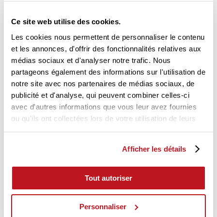
DES
Ce site web utilise des cookies.
SOLUTIONS
Les cookies nous permettent de personnaliser le contenu
ADAPTÉES
et les annonces, d'offrir des fonctionnalités relatives aux
médias sociaux et d'analyser notre trafic. Nous
AUX
partageons également des informations sur l'utilisation de
EXIGENCES
notre site avec nos partenaires de médias sociaux, de
publicité et d'analyse, qui peuvent combiner celles-ci
HÔTELIÈRES
avec d'autres informations que vous leur avez fournies
ou qu'ils ont collectées lors de votre utilisation de leurs
Du conseil à
services.
l’installation,
chaque étape du
Afficher les détails
projet a été pensée
pour répondre aux
Tout autoriser
contraintes
spécifiques de
Personnaliser
l’hôtellerie :